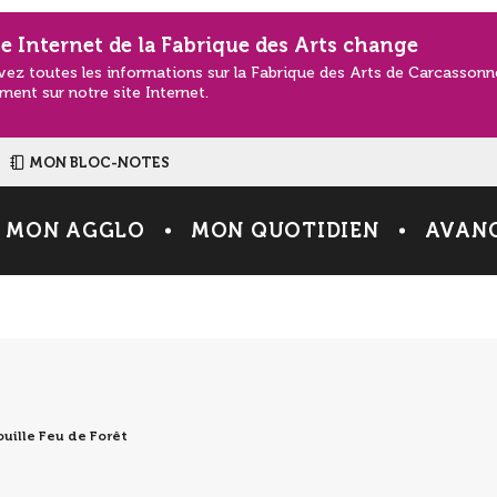
te Internet de la Fabrique des Arts change
vez toutes les informations sur la Fabrique des Arts de Carcasson
ment sur notre site Internet.
MON BLOC-NOTES
MON AGGLO
MON QUOTIDIEN
AVANC
uille Feu de Forêt