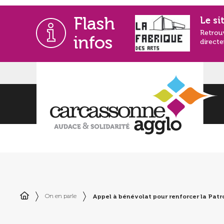
Flash
Le si
Retrou
infos
directe
Appel à bénévolat pour renforcer la Patro
On en parle