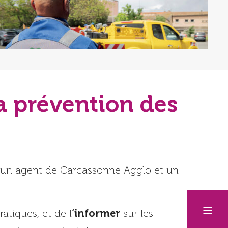
la prévention des
s (un agent de Carcassonne Agglo et un
‘informer
atiques, et de l
sur les
issants, avant l’arrivée des pompiers.