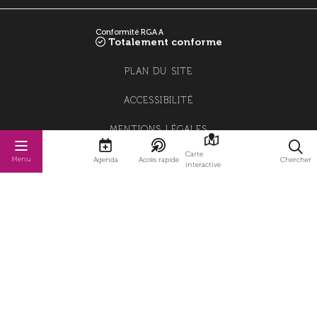
Conformité RGAA
Totalement conforme
PLAN DU SITE
ACCESSIBILITÉ
MENTIONS LÉGALES
Carte
POLITIQUE DE CONFIDENTIALITÉ
Menu
Agenda
Accès rapide
Chercher
interactive
POLITIQUE DE GESTION DES COOKIES
GESTION DES COOKIES
STRATIS