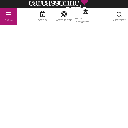
Carte
Menu
Agenda
Accès rapide
Chercher
interactive
Carcassonne Agglo
Lundi au vendredi de 8h00 à 12h00 et de
13h30 à 17h00.
1 rue Pierre Germain 11890 Carcassonne
Cedex 9
04 68 10 56 00
NOUS CONTACTER
ESPACE PRESSE
Conformité RGAA
Totalement conforme