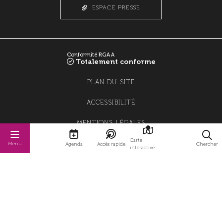
ESPACE PRESSE
Conformité RGAA
Totalement conforme
PLAN DU SITE
ACCESSIBILITÉ
MENTIONS LÉGALES
Carte
POLITIQUE DE CONFIDENTIALITÉ
Menu
Agenda
Accès rapide
Chercher
interactive
POLITIQUE DE GESTION DES COOKIES
GESTION DES COOKIES
STRATIS