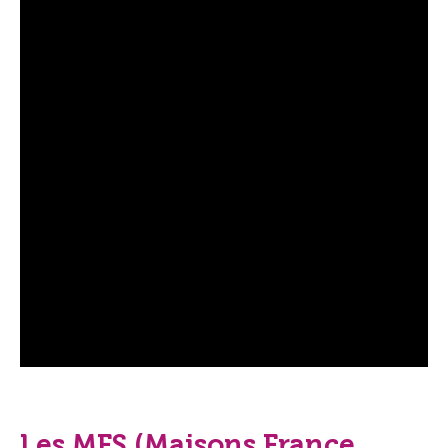
Les
MFS
(Maisons France