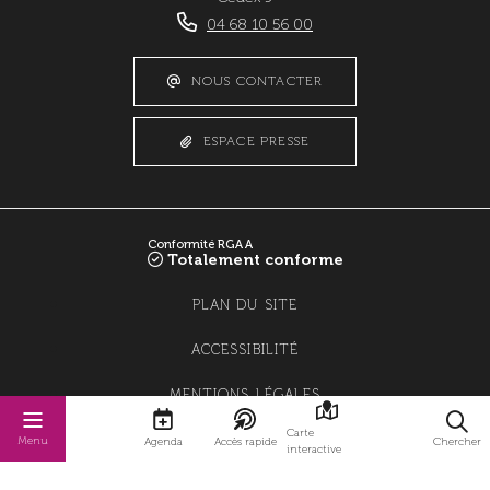
04 68 10 56 00
NOUS CONTACTER
ESPACE PRESSE
Conformité RGAA
Totalement conforme
PLAN DU SITE
ACCESSIBILITÉ
MENTIONS LÉGALES
Carte
POLITIQUE DE CONFIDENTIALITÉ
Menu
Agenda
Accès rapide
Chercher
interactive
POLITIQUE DE GESTION DES COOKIES