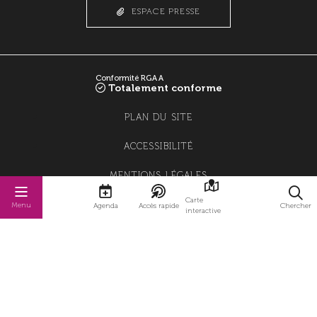
ESPACE PRESSE
Conformité RGAA
Totalement conforme
PLAN DU SITE
ACCESSIBILITÉ
MENTIONS LÉGALES
Carte
POLITIQUE DE CONFIDENTIALITÉ
Menu
Agenda
Accès rapide
Chercher
interactive
POLITIQUE DE GESTION DES COOKIES
GESTION DES COOKIES
STRATIS