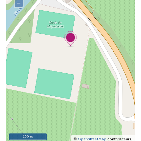
−
100 m
©
OpenStreetMap
contributeurs.