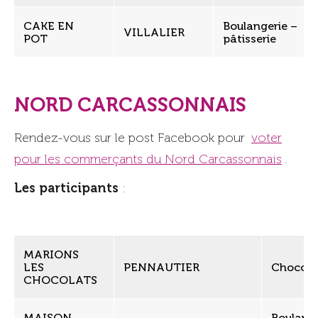
CAKE EN
Boulangerie –
VILLALIER
POT
pâtisserie
NORD CARCASSONNAIS
Rendez-vous sur le post Facebook pour
voter
pour les commerçants du Nord Carcassonnais
.
Les participants
:
MARIONS
LES
PENNAUTIER
Chocola
CHOCOLATS
MAISON
Boulange