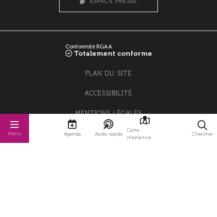
ESPACE PRESSE
Conformité RGAA
Totalement conforme
PLAN DU SITE
ACCESSIBILITÉ
MENTIONS LÉGALES
Carte
POLITIQUE DE CONFIDENTIALITÉ
Menu
Agenda
Accès rapide
Chercher
interactive
POLITIQUE DE GESTION DES COOKIES
GESTION DES COOKIES
STRATIS