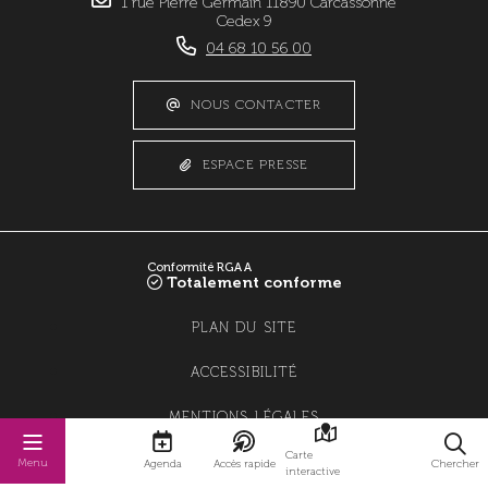
1 rue Pierre Germain 11890 Carcassonne
Cedex 9
04 68 10 56 00
NOUS CONTACTER
ESPACE PRESSE
Conformité RGAA
Totalement conforme
PLAN DU SITE
ACCESSIBILITÉ
MENTIONS LÉGALES
Carte
POLITIQUE DE CONFIDENTIALITÉ
Menu
Agenda
Accès rapide
Chercher
interactive