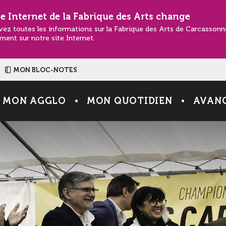
te Internet de la Fabrique des Arts change
vez toutes les informations sur la Fabrique des Arts de Carcasson
ment sur notre site Internet.
MON BLOC-NOTES
MON AGGLO
MON QUOTIDIEN
AVANC