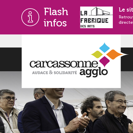
Flash
Le si
Retrou
infos
directe