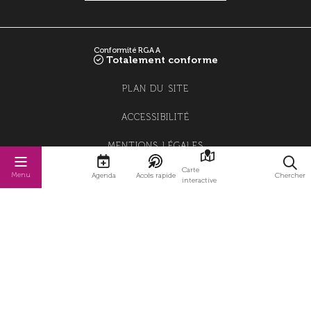
Conformité RGAA
Totalement conforme
PLAN DU SITE
ACCESSIBILITÉ
MENTIONS LÉGALES
Carte
POLITIQUE DE CONFIDENTIALITÉ
Menu
Agenda
Accès rapide
Chercher
interactive
POLITIQUE DE GESTION DES COOKIES
GESTION DES COOKIES
STRATIS