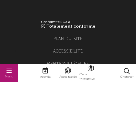
Conformité RGAA
Totalement conforme
PLAN DU SITE
ACCESSIBILITÉ
MENTIONS LÉGALES
Carte
POLITIQUE DE CONFIDENTIALITÉ
Menu
Agenda
Accès rapide
Chercher
interactive
POLITIQUE DE GESTION DES COOKIES
GESTION DES COOKIES
STRATIS