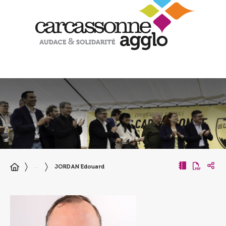
JORDAN Edouard
…