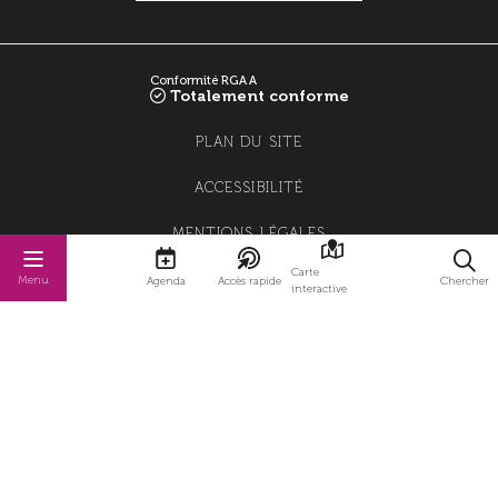
Conformité RGAA
Totalement conforme
PLAN DU SITE
ACCESSIBILITÉ
MENTIONS LÉGALES
Carte
POLITIQUE DE CONFIDENTIALITÉ
Menu
Agenda
Accès rapide
Chercher
interactive
POLITIQUE DE GESTION DES COOKIES
GESTION DES COOKIES
STRATIS