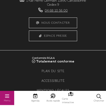
1 rue Pierre Germain 11890 Carcassonne
Cedex 9
04 68 10 56 00
NOUS CONTACTER
ESPACE PRESSE
Conformité RGAA
Totalement conforme
PLAN DU SITE
ACCESSIBILITÉ
MENTIONS LÉGALES
Carte
POLITIQUE DE CONFIDENTIALITÉ
Menu
Agenda
Accès rapide
Chercher
interactive