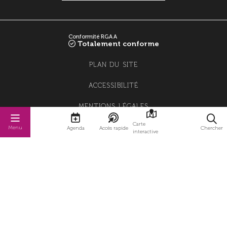
Conformité RGAA
Totalement conforme
PLAN DU SITE
ACCESSIBILITÉ
MENTIONS LÉGALES
Carte
POLITIQUE DE CONFIDENTIALITÉ
Menu
Agenda
Accès rapide
Chercher
interactive
POLITIQUE DE GESTION DES COOKIES
GESTION DES COOKIES
STRATIS