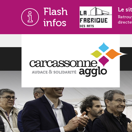
Flash
Le si
Retrou
infos
directe