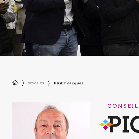
PIGET Jacques
Vos élu.e.s
CONSEIL
PI