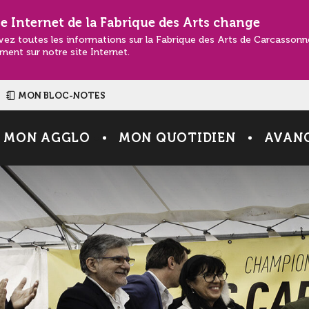
te Internet de la Fabrique des Arts change
vez toutes les informations sur la Fabrique des Arts de Carcasson
ment sur notre site Internet.
MON BLOC-NOTES
MON AGGLO
MON QUOTIDIEN
AVANC