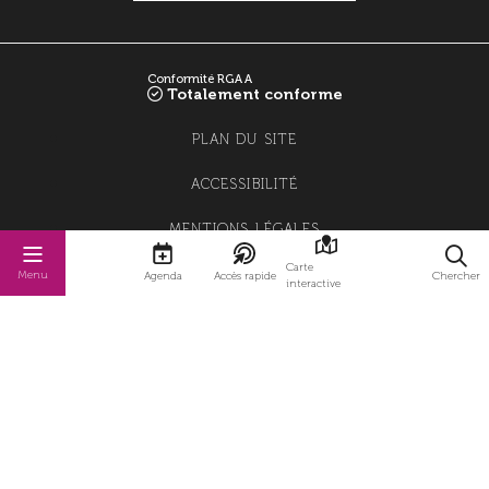
Conformité RGAA
Totalement conforme
PLAN DU SITE
ACCESSIBILITÉ
MENTIONS LÉGALES
Carte
POLITIQUE DE CONFIDENTIALITÉ
Menu
Agenda
Accès rapide
Chercher
interactive
POLITIQUE DE GESTION DES COOKIES
GESTION DES COOKIES
STRATIS