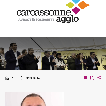
TENA Richard
…