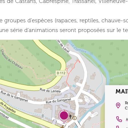
s de Castans, Cabrespine, Trassanel, Villeneuve
de groupes d’espèces (rapaces, reptiles, chauve-so
 une série d’animations seront proposées sur le t
MAI
R
C
+