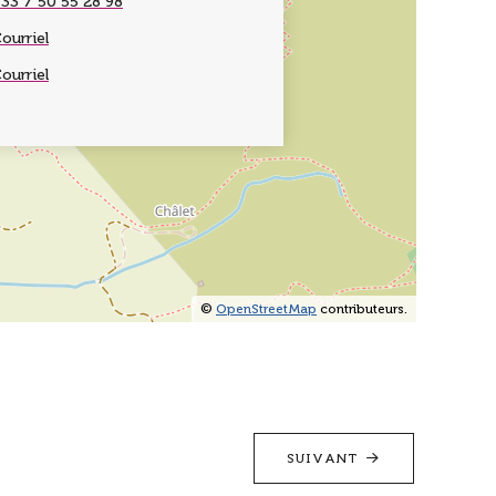
33 7 50 55 28 98
ourriel
ourriel
©
OpenStreetMap
contributeurs.
SUIVANT