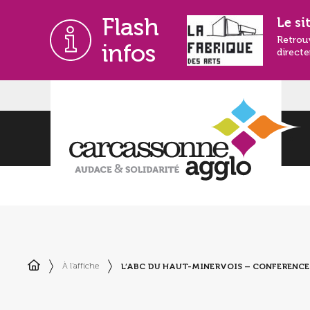
Flash
Le si
Retrou
infos
directe
L’ABC DU HAUT-MINERVOIS – CONFERENCE 
À l'affiche