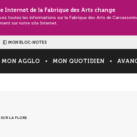
te Internet de la Fabrique des Arts change
vez toutes les informations sur la Fabrique des Arts de Carcasson
ment sur notre site Internet.
MON BLOC-NOTES
MON AGGLO
MON QUOTIDIEN
AVANC
SUR LA FLORE