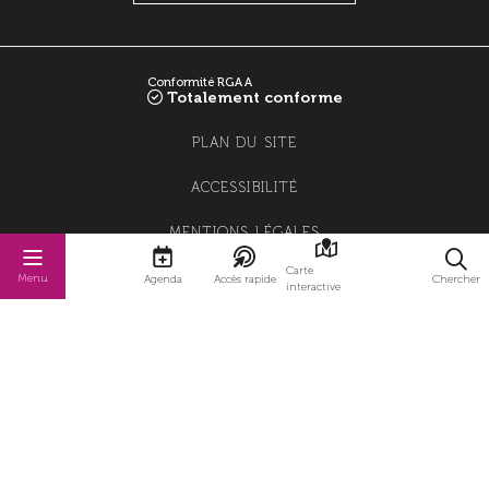
Conformité RGAA
Totalement conforme
PLAN DU SITE
ACCESSIBILITÉ
MENTIONS LÉGALES
Carte
POLITIQUE DE CONFIDENTIALITÉ
Menu
Agenda
Accès rapide
Chercher
interactive
POLITIQUE DE GESTION DES COOKIES
GESTION DES COOKIES
STRATIS