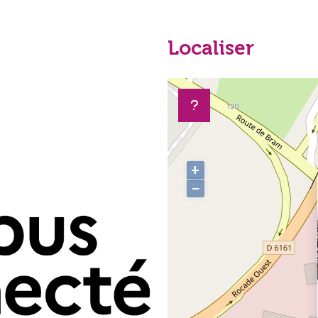
Localiser
+
−