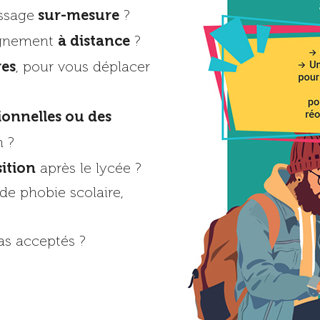
sur-mesure
ssage
?
à distance
eignement
?
res
, pour vous déplacer
ionnelles ou des
n ?
ition
après le lycée ?
de phobie scolaire,
as acceptés ?