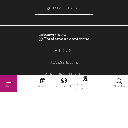
ESPACE PRESSE
Conformité RGAA
Totalement conforme
PLAN DU SITE
ACCESSIBILITÉ
MENTIONS LÉGALES
Carte
POLITIQUE DE CONFIDENTIALITÉ
Menu
Agenda
Accès rapide
Chercher
interactive
POLITIQUE DE GESTION DES COOKIES
GESTION DES COOKIES
STRATIS