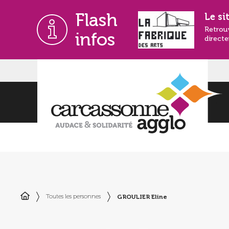
Flash
Le si
Retrou
infos
directe
GROULIER Eline
Toutes les personnes