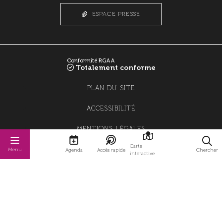
ESPACE PRESSE
Conformité RGAA
Totalement conforme
PLAN DU SITE
ACCESSIBILITÉ
MENTIONS LÉGALES
Carte
POLITIQUE DE CONFIDENTIALITÉ
Menu
Agenda
Accès rapide
Chercher
interactive
POLITIQUE DE GESTION DES COOKIES
GESTION DES COOKIES
STRATIS