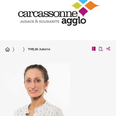
THELIN Juliette
…