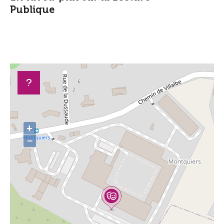
Publique
+
−