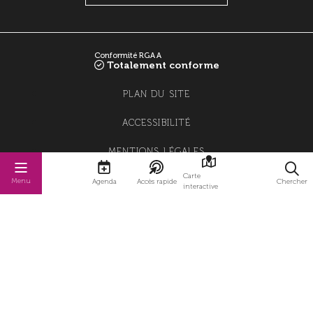
Conformité RGAA
Totalement conforme
PLAN DU SITE
ACCESSIBILITÉ
MENTIONS LÉGALES
Carte
POLITIQUE DE CONFIDENTIALITÉ
Menu
Agenda
Accès rapide
Chercher
interactive
POLITIQUE DE GESTION DES COOKIES
GESTION DES COOKIES
STRATIS