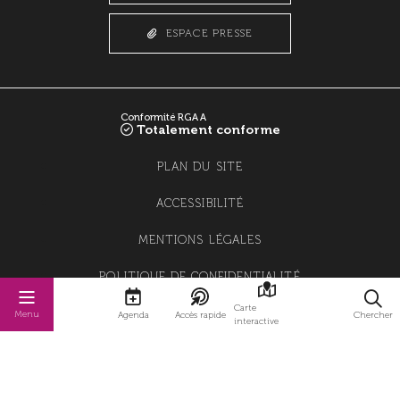
ESPACE PRESSE
Conformité RGAA
Totalement conforme
PLAN DU SITE
ACCESSIBILITÉ
MENTIONS LÉGALES
POLITIQUE DE CONFIDENTIALITÉ
Carte
POLITIQUE DE GESTION DES COOKIES
Menu
Agenda
Accès rapide
Chercher
interactive
GESTION DES COOKIES