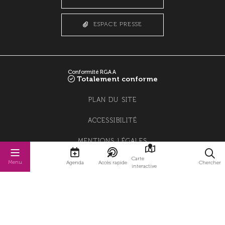
ESPACE PRESSE
Conformité RGAA
Totalement conforme
PLAN DU SITE
ACCESSIBILITÉ
MENTIONS LÉGALES
Carte
POLITIQUE DE CONFIDENTIALITÉ
Menu
Agenda
Accès rapide
Chercher
interactive
POLITIQUE DE GESTION DES COOKIES
GESTION DES COOKIES