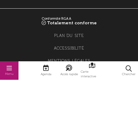
Conformité RGAA
Totalement conforme
PLAN DU SITE
ACCESSIBILITÉ
MENTIONS LÉGALES
Carte
POLITIQUE DE CONFIDENTIALITÉ
Menu
Agenda
Accès rapide
Chercher
interactive
POLITIQUE DE GESTION DES COOKIES
GESTION DES COOKIES
STRATIS