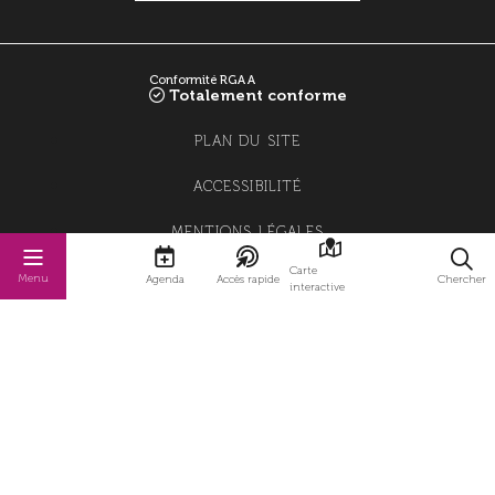
Conformité RGAA
Totalement conforme
PLAN DU SITE
ACCESSIBILITÉ
MENTIONS LÉGALES
Carte
POLITIQUE DE CONFIDENTIALITÉ
Menu
Agenda
Accès rapide
Chercher
interactive
POLITIQUE DE GESTION DES COOKIES
GESTION DES COOKIES
STRATIS