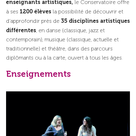
enseignants artistiques,
le Conservatoire offre
1200 élèves
à ses
la possibilité de découvrir et
35 disciplines artistiques
d’approfondir près de
différentes
, en danse (classique, jazz et
contemporain), musique (classique, actuelle et
traditionnelle) et théâtre, dans des parcours
diplômants ou à la carte, ouvert à tous les âges.
Enseignements