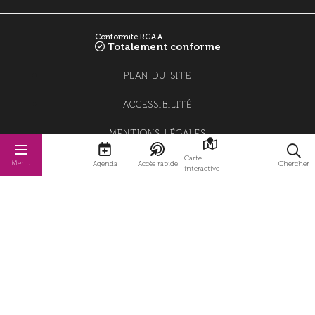
Conformité RGAA
Totalement conforme
PLAN DU SITE
ACCESSIBILITÉ
MENTIONS LÉGALES
Carte
POLITIQUE DE CONFIDENTIALITÉ
Menu
Agenda
Accès rapide
Chercher
interactive
POLITIQUE DE GESTION DES COOKIES
GESTION DES COOKIES
STRATIS