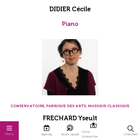
DIDIER Cécile
Piano
CONSERVATOIRE, FABRIQUE DES ARTS, MUSIQUE CLASSIQUE
FRECHARD Yseult
Alto
Carte
Menu
Agenda
Accès rapide
Chercher
interactive